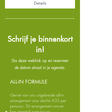
Details
Schrijf je binnenkort
in!
Sla deze weblink op en reserveer
de datum alvast in je agenda.
ALL-IN FORMULE
Geniet van ons uitgebreide all-in
arrangement voor slechts €35 per
persoon. Dit arrangement omvat:
Een aperitief naar keuze