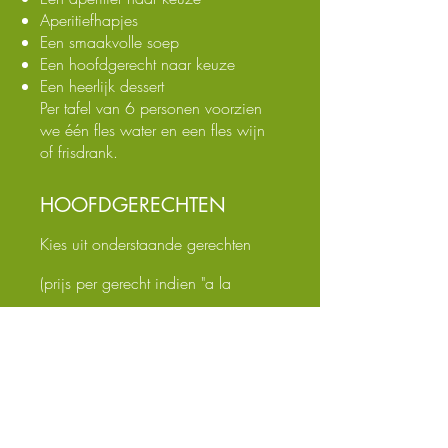
Aperitiefhapjes
Een smaakvolle soep
Een hoofdgerecht naar keuze
Een heerlijk dessert
Per tafel van 6 personen voorzien
we één fles water en een fles wijn
of frisdrank.
HOOFDGERECHTEN
Kies uit onderstaande gerechten
(prijs per gerecht indien "a la
carte"):
Steak – €21
Zalm – €21
Kip – €19
Vegetarische lasagne – €19
Balletjes in tomatensaus – €19