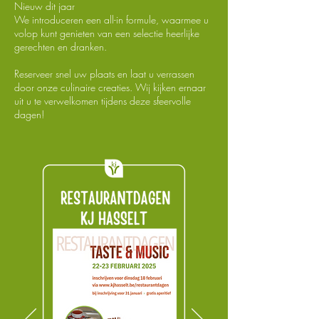
Nieuw dit jaar
We introduceren een all-in formule, waarmee u
volop kunt genieten van een selectie heerlijke
gerechten en dranken.
Reserveer snel uw plaats en laat u verrassen
door onze culinaire creaties. Wij kijken ernaar
uit u te verwelkomen tijdens deze sfeervolle
dagen!