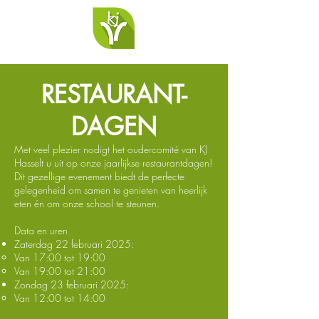
RESTAURANT-
DAGEN
Met veel plezier nodigt het oudercomité van KJ
Hasselt u uit op onze jaarlijkse restaurantdagen!
Dit gezellige evenement biedt de perfecte
gelegenheid om samen te genieten van heerlijk
eten én om onze school te steunen.
Data en uren
Zaterdag 22 februari 2025:
Van 17:00 tot 19:00
Van 19:00 tot 21:00
Zondag 23 februari 2025:
Van 12:00 tot 14:00