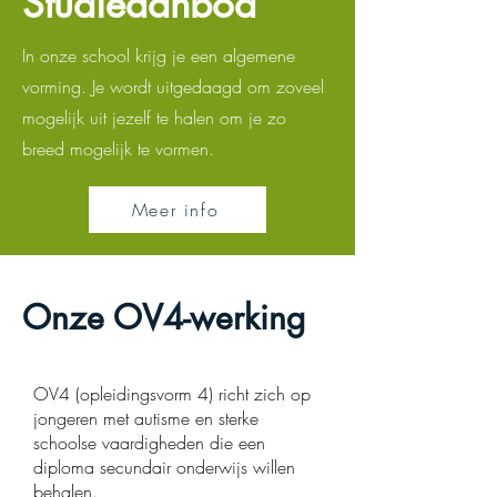
Studieaanbod
In onze school krijg je een algemene
vorming. Je wordt uitgedaagd om zoveel
mogelijk uit jezelf te halen om je zo
breed mogelijk te vormen.
Meer info
Onze OV4-werking
OV4 (opleidingsvorm 4) richt zich op
jongeren met autisme en sterke
schoolse vaardigheden die een
diploma secundair onderwijs willen
behalen.