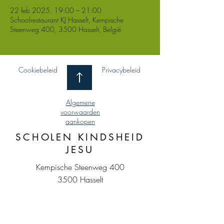
22 feb 2025, 19:00 – 21:00
Schoolrestaurant KJ Hasselt, Kempische
Steenweg 400, 3500 Hasselt, België
Cookiebeleid
Privacybeleid
Algemene
voorwaarden
aankopen
SCHOLEN KINDSHEID
JESU
Kempische Steenweg 400
3500 Hasselt
011 / 27 84 60