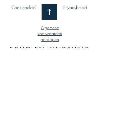
Cookiebeleid
Privacybeleid
Algemene
voorwaarden
aankopen
SCHOLEN KINDSHEID
JESU
Kempische Steenweg 400
3500 Hasselt
011 / 27 84 60
BE0410.984.248
MKJ