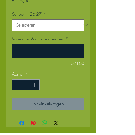
Prijs
€ 16,50
School in 26-27
*
Voornaam & achternaam kind
*
0/100
Aantal
*
In winkelwagen