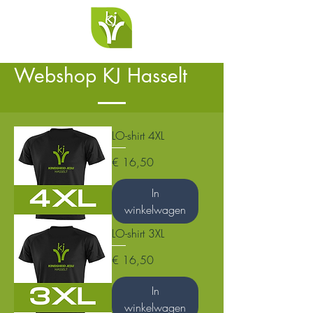
Webshop KJ Hasselt
LO-shirt 4XL
Prijs
€ 16,50
In
winkelwagen
LO-shirt 3XL
Prijs
€ 16,50
In
winkelwagen