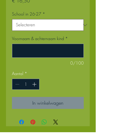
Prijs
€ 16,50
School in 26-27
*
Voornaam & achternaam kind
*
0/100
Aantal
*
In winkelwagen