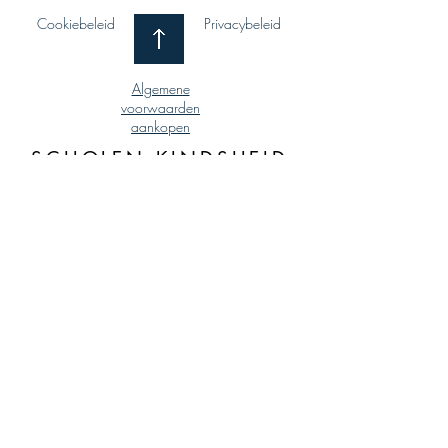
Cookiebeleid
Privacybeleid
Algemene
voorwaarden
aankopen
SCHOLEN KINDSHEID
JESU
Kempische Steenweg 400
3500 Hasselt
011 / 27 84 60
BE0410.984.248
MKJ