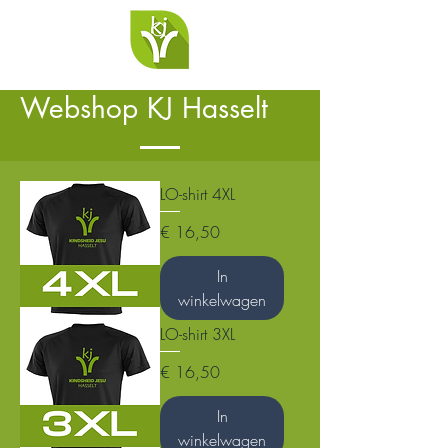
Webshop KJ Hasselt
LO-shirt 4XL
Prijs
€ 16,50
In
winkelwagen
LO-shirt 3XL
Prijs
€ 16,50
In
winkelwagen