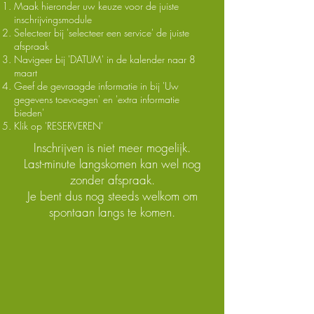
Maak hieronder uw keuze voor de juiste
inschrijvingsmodule
Selecteer bij 'selecteer een service' de juiste
afspraak
Navigeer bij 'DATUM' in de kalender naar 8
maart
Geef de gevraagde informatie in bij 'Uw
gegevens toevoegen' en 'extra informatie
bieden'
Klik op 'RESERVEREN'
Inschrijven is niet meer mogelijk.
Last-minute langskomen kan wel nog
zonder afspraak.
Je bent dus nog steeds welkom om
spontaan langs te komen.