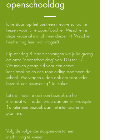
openschooldag
Jullie staan op het punt een nieuwe school te
kiezen voor jullie zoon/dochter. Misschien is
deze keuze al min of meer duidelijk? Misschien
heeft u nog heel wat vragen?​
Op zondag 8 maart ontvangen we jullie graag
op onze "openschooldag" van 10u tot 17u.
We maken graag tijd voor een eerste
kennismaking en een rondleiding doorheen de
school.​ We vragen u dan ook om voor ieder
bezoek een reservering* te maken.
Let op: indien u ook een bezoek op het
internaat wilt, raden we u aan om ten vroegste
1u later een bezoek aan het internaat in te
plannen.
Volg de volgende stappen om tot een
inschrijving te komen: