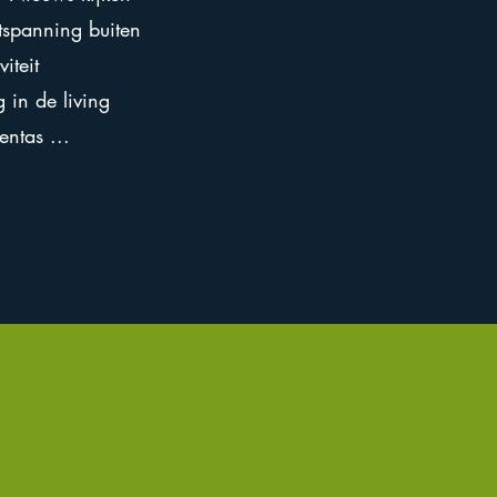
tspanning buiten
iteit
 in de living
entas ...