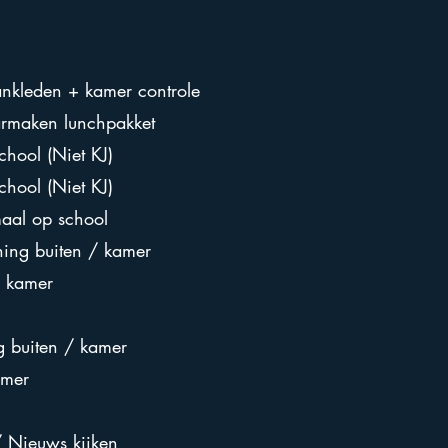
ankleden + kamer controle
aarmaken lunchpakket
chool (Niet KJ)
chool (Niet KJ)
al op school
ng buiten / kamer
 kamer
g buiten / kamer
amer
/ Nieuws kijken