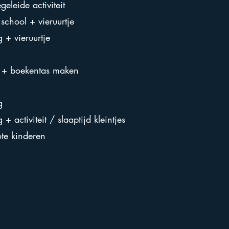
leide activiteit
school + vieruurtje
 + vieruurtje
e + boekentas maken
g
 activiteit / slaaptijd kleintjes
ote kinderen