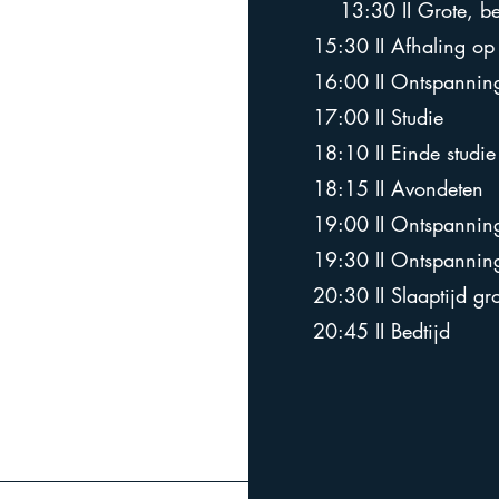
13:30 II Grote, bege
15:30 II Afhaling op 
16:00 II Ontspanning
17:00 II
Studie
18:10 II
Einde studi
18:15 II
Avondeten
19:00 II Ontspannin
19:30 II Ontspanning +
20:30 II Slaaptijd gr
20:45 II Bedtijd