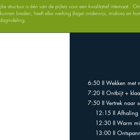
jke structuur is één van de pijlers voor een kwalitatief internaat. O
te kunnen bieden, heeft elke werking (lager onderwijs, midiora en hu
 dagindeling.
6:50 II Wekken met 
7:20 II Ontbijt + kl
7:50 II Vertrek naar 
12:15 II Afhaling 
12:30 II Warm mi
13:00 II Ontspann