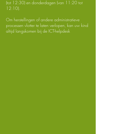
(tot 12:30) en donderdagen (van 11:20 tot
12:10).
Om herstellingen of andere administratieve
processen vlotter te laten verlopen, kan uw kind
altijd langskomen bij de ICT-helpdesk