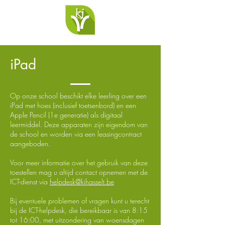
iPad
Op onze school beschikt elke leerling over een
iPad met hoes (inclusief toetsenbord) en een
Apple Pencil (1e generatie) als digitaal
leermiddel. Deze apparaten zijn eigendom van
de school en worden via een leasingcontract
aangeboden.
Voor meer informatie over het gebruik van deze
toestellen mag u altijd contact opnemen met de
ICT-dienst via
helpdesk@kjhasselt.be
Bij eventuele problemen of vragen kunt u terecht
bij de ICT-helpdesk, die bereikbaar is van 8:15
tot 16:00, met uitzondering van woensdagen