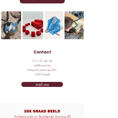
Contact
011/ 27. 84. 60
info@musart.be
Kempische steenweg 400,
3500 Hasselt
mail ons
2de GRAAD BEELD
Architecturale en Beeldende Vorming (D)