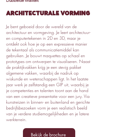
Dubbelde finaliteit
Architecturale Vorming
Je bent geboeid door de wereld van de
architectuur en vormgeving. Je leert architectuur-
en computertekenen in 2D en 3D, maar je
ontdekt ook hoe je op een expressieve manier
de tekentaal als communicatiemiddel kan
gebruiken. Je bouwt maquettes op schaal en
prototypes om ontwerpen te visualiseren. Naast
de praktijkvakken krijg je een stevig pakket
algemene vakken, waarbij de nadruk op
wiskunde en wetenschappen ligt. In het laatste
jaar werk je zelfstandig een GIP uit, waarbij je
je competenties en talenten toont aan de hand
van een creatieve presentatie voor een jury. Via
kunstreizen in binnen- en buitenland en gerichte
bedrijfsbezoeken vorm je een realistisch beeld
van je verdere studiemogelijkheden en je latere
werkterrein.
Bekijk de brochure