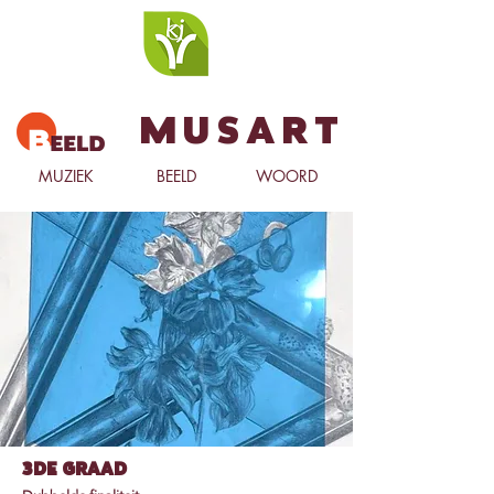
Musart
MUZIEK
BEELD
WOORD
3de graad