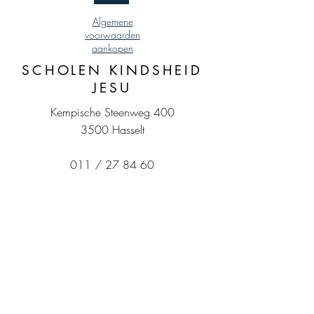
Algemene
voorwaarden
aankopen
SCHOLEN KINDSHEID
JESU
Kempische Steenweg 400
3500 Hasselt
011 / 27 84 60
BE0410.984.248
MKJ
HKJ