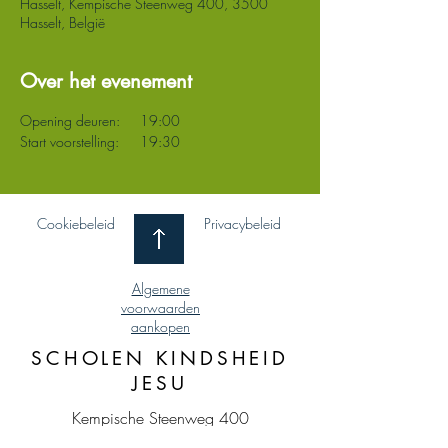
Hasselt, Kempische Steenweg 400, 3500
Hasselt, België
Over het evenement
Opening deuren: 	19:00
Start voorstelling: 	19:30
Cookiebeleid
Privacybeleid
Algemene
voorwaarden
aankopen
SCHOLEN KINDSHEID
JESU
Kempische Steenweg 400
3500 Hasselt