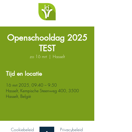
Openschooldag 2025
TEST
zo 16 mrt
  |  
Hasselt
Tijd en locatie
16 mrt 2025, 09:40 – 9:50
Hasselt, Kempische Steenweg 400, 3500
Hasselt, België
Cookiebeleid
Privacybeleid