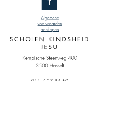
Algemene
voorwaarden
aankopen
SCHOLEN KINDSHEID
JESU
Kempische Steenweg 400
3500 Hasselt
011 / 27 84 60
BE0410.984.248
MKJ
HKJ