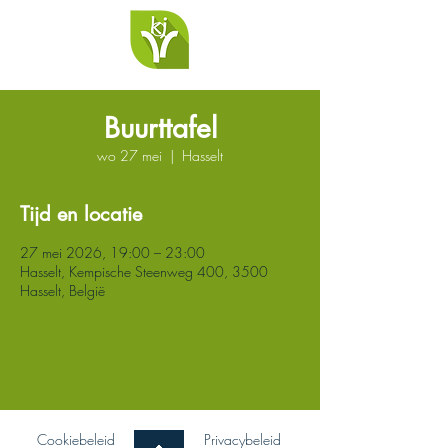
Buurttafel
wo 27 mei
  |  
Hasselt
Tijd en locatie
27 mei 2026, 19:00 – 23:00
Hasselt, Kempische Steenweg 400, 3500
Hasselt, België
Cookiebeleid
Privacybeleid