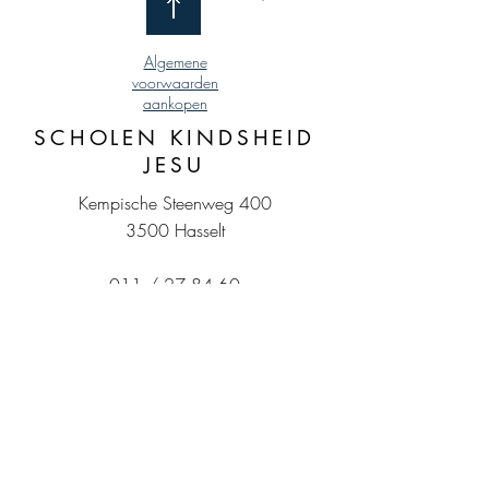
Algemene
voorwaarden
aankopen
SCHOLEN KINDSHEID
JESU
Kempische Steenweg 400
3500 Hasselt
011 / 27 84 60
BE0410.984.248
MKJ
HKJ