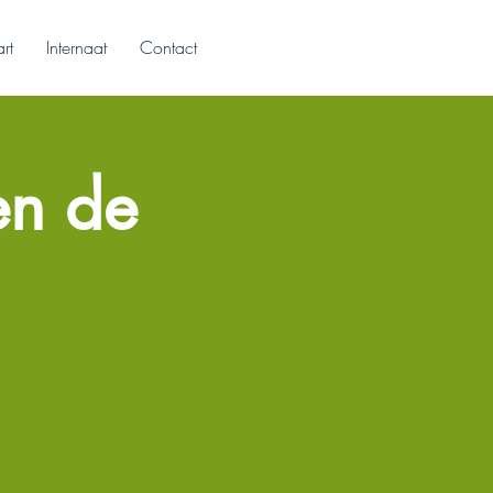
rt
Internaat
Contact
en de