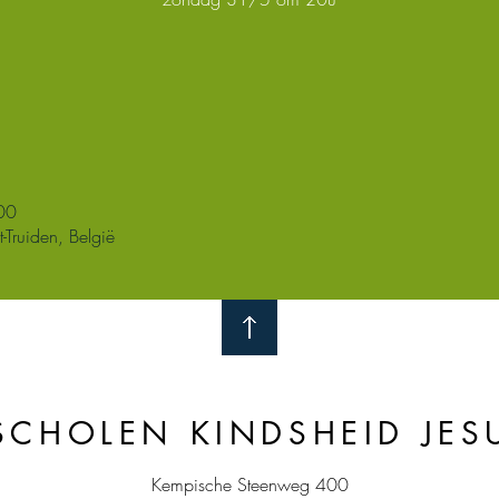
00
Truiden, België
SCHOLEN KINDSHEID JES
Kempische Steenweg 400