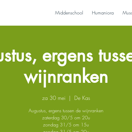
Middenschool
Humaniora
Musa
stus, ergens tuss
wijnranken
za 30 mei
  |  
De Kas
Augustus, ergens tussen de wijnranken
zaterdag 30/5 om 20u
zondag 31/5 om 15u
zondag 31/5 om 20u