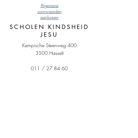
Algemene
voorwaarden
aankopen
SCHOLEN KINDSHEID
JESU
Kempische Steenweg 400
3500 Hasselt
011 / 27 84 60
BE0410.984.248
MKJ
HKJ