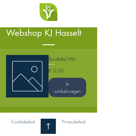
Webshop KJ Hasselt
Buurttafel MA
Prijs
€ 0,00
In
winkelwagen
Cookiebeleid
Privacybeleid