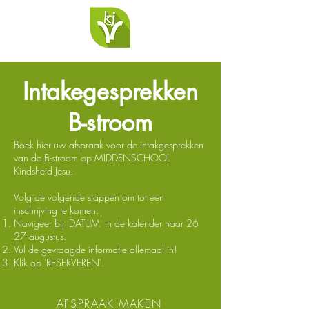
Intakegesprekken
B-stroom
Boek hier uw afspraak voor de intakgesprekken
van de B-stroom op MIDDENSCHOOL
Kindsheid Jesu.
Volg de volgende stappen om tot een
inschrijving te komen:​
Navigeer bij 'DATUM' in de kalender naar 26
27 augustus.
Vul de gevraagde informatie allemaal in!
Klik op 'RESERVEREN'.
AFSPRAAK MAKEN