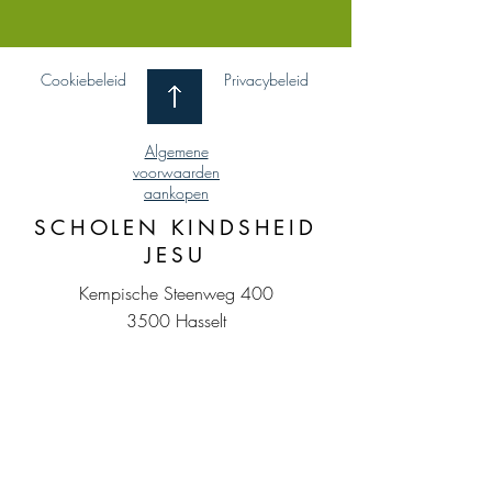
Cookiebeleid
Privacybeleid
Algemene
voorwaarden
aankopen
SCHOLEN KINDSHEID
JESU
Kempische Steenweg 400
3500 Hasselt
011 / 27 84 60
BE0410.984.248
MKJ